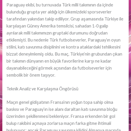
Paraguay ekibi, bu turnuvada Türk milli takımının da içinde
bulunduğu grupta yer aldığı için ülkemizdeki sporseverler
tarafından yakından takip ediliyor. Grup aşamasında Türkiye ile
karşılaşan Güney Amerika temsilcisi, sahadan 1-0 galip
ayrılarak milli takımımızın gruptaki durumunu doğrudan
etkilemişti. Bu nedenle Türk futbolseverler, Paraguay’ın oyun
stilini, katı savunma disiplinini ve kontra ataklardaki tehlikesini
bizzat deneyimlemiş oldu. Bu maç, Türkiye’nin grubundan çıkan
bir takımın dünyanın en büyük favorilerine karşı ne kadar
dayanabileceğini görmek açısından da futbolseverler için
sembolik bir önem taşıyor.
Teknik Analiz ve Karşılaşma Öngörüsü
Maçın genel gidişatının Fransa’nın yoğun topa sahip olma
baskısı ve Paraguay’ın ise alanı daraltan katı savunma bloğu
üzerinden şekillenmesi bekleniyor. Fransa erkenden bir gol
bulup rakibini açmaya zorlarsa maçın farka gitme ihtimali
bulunuyor; ancak Paraguay savunma kilidini Almanya maçında