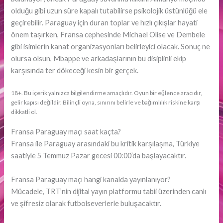
olduğu gibi uzun süre kapalı tutabilirse psikolojik üstünlüğü ele
geçirebilir. Paraguay için duran toplar ve hızlı çıkışlar hayati
önem taşırken, Fransa cephesinde Michael Olise ve Dembele
gibi isimlerin kanat organizasyonları belirleyici olacak. Sonuç ne
olursa olsun, Mbappe ve arkadaşlarının bu disiplinli ekip
karşısında ter dökeceği kesin bir gerçek.
18+. Bu içerik yalnızca bilgilendirme amaçlıdır. Oyun bir eğlence aracıdır,
gelir kapısı değildir. Bilinçli oyna, sınırını belirle ve bağımlılık riskine karşı
dikkatli ol.
Fransa Paraguay maçı saat kaçta?
Fransa ile Paraguay arasındaki bu kritik karşılaşma, Türkiye
saatiyle 5 Temmuz Pazar gecesi 00:00’da başlayacaktır.
Fransa Paraguay maçı hangi kanalda yayınlanıyor?
Mücadele, TRT’nin dijital yayın platformu tabii üzerinden canlı
ve şifresiz olarak futbolseverlerle buluşacaktır.