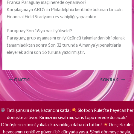
Fransa Paraguay maçı nerede oynanıyor?
Karşılaşmaya ABD’nin Philadelphia kentinde bulunan Lincoln
Financial Field Stadyumu ev sahipliği yapacaktır.
Paraguay Son 16’ya nasıl yükseldi?
Paraguay, grup aşamasını en iyi üçüncü takımlardan biri olarak
tamamladıktan sonra Son 32 turunda Almanya’yı penaltılarla
eleyerek adını son 16 turuna yazdırmıştır.
ÖNCEKI
SONRAKI
Tatlı şansını dene, kazancını katla!
Slotbon Rulet’te heyecan her
dönüşte artıyor. Kırmızı mı siyah mı, şans topu nerede duracak?
Dönüşlerin ritmini yakala, kazandıkça daha da tatlan!
Gerçek rulet
heyecanını renkli ve güvenli bir dünyada yaşa. Şimdi dönmeye başla,