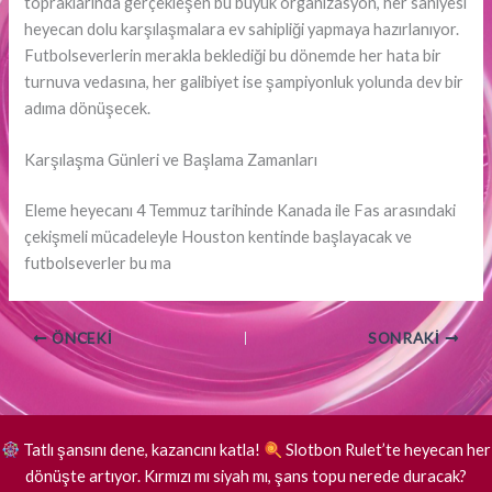
topraklarında gerçekleşen bu büyük organizasyon, her saniyesi
heyecan dolu karşılaşmalara ev sahipliği yapmaya hazırlanıyor.
Futbolseverlerin merakla beklediği bu dönemde her hata bir
turnuva vedasına, her galibiyet ise şampiyonluk yolunda dev bir
adıma dönüşecek.
Karşılaşma Günleri ve Başlama Zamanları
Eleme heyecanı 4 Temmuz tarihinde Kanada ile Fas arasındaki
çekişmeli mücadeleyle Houston kentinde başlayacak ve
futbolseverler bu ma
ÖNCEKI
SONRAKI
Tatlı şansını dene, kazancını katla!
Slotbon Rulet’te heyecan her
dönüşte artıyor. Kırmızı mı siyah mı, şans topu nerede duracak?