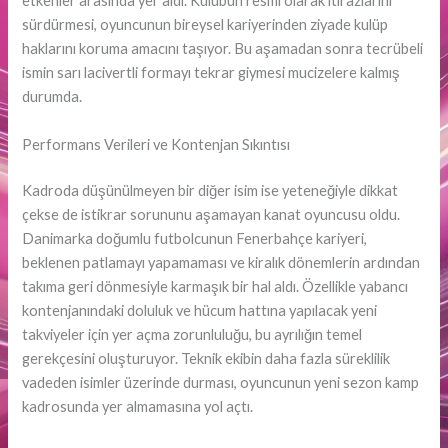
etkenler arasında yer aldı. Kulübün resmi olarak itirazlarını
sürdürmesi, oyuncunun bireysel kariyerinden ziyade kulüp
haklarını koruma amacını taşıyor. Bu aşamadan sonra tecrübeli
ismin sarı lacivertli formayı tekrar giymesi mucizelere kalmış
durumda.
Performans Verileri ve Kontenjan Sıkıntısı
Kadroda düşünülmeyen bir diğer isim ise yeteneğiyle dikkat
çekse de istikrar sorununu aşamayan kanat oyuncusu oldu.
Danimarka doğumlu futbolcunun Fenerbahçe kariyeri,
beklenen patlamayı yapamaması ve kiralık dönemlerin ardından
takıma geri dönmesiyle karmaşık bir hal aldı. Özellikle yabancı
kontenjanındaki doluluk ve hücum hattına yapılacak yeni
takviyeler için yer açma zorunluluğu, bu ayrılığın temel
gerekçesini oluşturuyor. Teknik ekibin daha fazla süreklilik
vadeden isimler üzerinde durması, oyuncunun yeni sezon kamp
kadrosunda yer almamasına yol açtı.