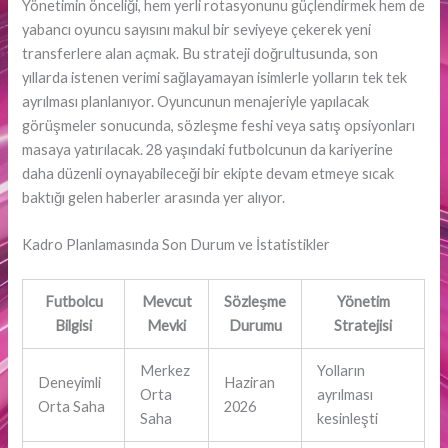
Yönetimin önceliği, hem yerli rotasyonunu güçlendirmek hem de
yabancı oyuncu sayısını makul bir seviyeye çekerek yeni
transferlere alan açmak. Bu strateji doğrultusunda, son
yıllarda istenen verimi sağlayamayan isimlerle yolların tek tek
ayrılması planlanıyor. Oyuncunun menajeriyle yapılacak
görüşmeler sonucunda, sözleşme feshi veya satış opsiyonları
masaya yatırılacak. 28 yaşındaki futbolcunun da kariyerine
daha düzenli oynayabileceği bir ekipte devam etmeye sıcak
baktığı gelen haberler arasında yer alıyor.
Kadro Planlamasında Son Durum ve İstatistikler
Futbolcu
Mevcut
Sözleşme
Yönetim
Bilgisi
Mevki
Durumu
Stratejisi
Merkez
Yolların
Deneyimli
Haziran
Orta
ayrılması
Orta Saha
2026
Saha
kesinleşti