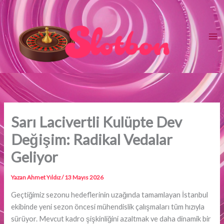
İçeriğe
atla
Sarı Lacivertli Kulüpte Dev
Değişim: Radikal Vedalar
Geliyor
Yazan
Ahmet Yıldız
/
13 Mayıs 2026
Geçtiğimiz sezonu hedeflerinin uzağında tamamlayan İstanbul
ekibinde yeni sezon öncesi mühendislik çalışmaları tüm hızıyla
sürüyor. Mevcut kadro şişkinliğini azaltmak ve daha dinamik bir