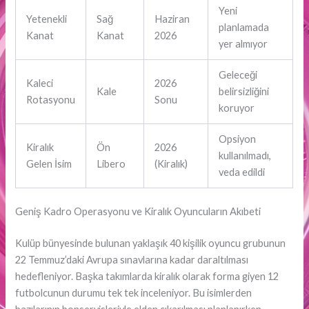
Yeni
Yetenekli
Sağ
Haziran
planlamada
Kanat
Kanat
2026
yer almıyor
Geleceği
Kaleci
2026
Kale
belirsizliğini
Rotasyonu
Sonu
koruyor
Opsiyon
Kiralık
Ön
2026
kullanılmadı,
Gelen İsim
Libero
(Kiralık)
veda edildi
Geniş Kadro Operasyonu ve Kiralık Oyuncuların Akıbeti
Kulüp bünyesinde bulunan yaklaşık 40 kişilik oyuncu grubunun
22 Temmuz’daki Avrupa sınavlarına kadar daraltılması
hedefleniyor. Başka takımlarda kiralık olarak forma giyen 12
futbolcunun durumu tek tek inceleniyor. Bu isimlerden