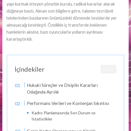
yapı kurmak isteyen yönetim kurulu, radikal kararlar alarak
düğmeye bastı. Alınan son bilgilere göre, takımın tecrübeli
isimlerinden bazılarının önümüzdeki dönemde tesislerde yer
almayacağı kesinleşti. Özellikle iç transferde beklenen
hamlelerin aksine, bazı oyuncularla yolların ayrılması
kararlaştırıldı.
İçindekiler
CLOSE
Hukuki Süreçler ve Disiplin Kararları
Odağında Ayrılık
Performans Verileri ve Kontenjan Sıkıntısı
Kadro Planlamasında Son Durum ve
İstatistikler
Geniş Kadro Operasyonu ve Kiralık