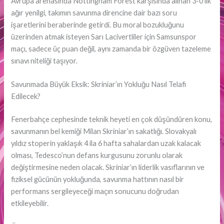
Avrupa arenasında Nottingham Forest karşısında alınan 3-0’lık
ağır yenilgi, takımın savunma direncine dair bazı soru
işaretlerini beraberinde getirdi. Bu moral bozukluğunu
üzerinden atmak isteyen Sarı Lacivertliler için Samsunspor
maçı, sadece üç puan değil, aynı zamanda bir özgüven tazeleme
sınavı niteliği taşıyor.
Savunmada Büyük Eksik: Skriniar’ın Yokluğu Nasıl Telafi
Edilecek?
Fenerbahçe cephesinde teknik heyeti en çok düşündüren konu,
savunmanın bel kemiği Milan Skriniar’ın sakatlığı. Slovakyalı
yıldız stoperin yaklaşık 4 ila 6 hafta sahalardan uzak kalacak
olması, Tedesco’nun defans kurgusunu zorunlu olarak
değiştirmesine neden olacak. Skriniar’ın liderlik vasıflarının ve
fiziksel gücünün yokluğunda, savunma hattının nasıl bir
performans sergileyeceği maçın sonucunu doğrudan
etkileyebilir.