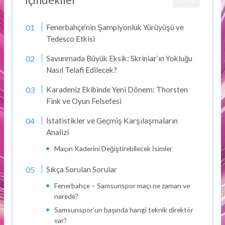
İçindekiler
CLOSE
Fenerbahçe’nin Şampiyonluk Yürüyüşü ve
Tedesco Etkisi
Savunmada Büyük Eksik: Skriniar’ın Yokluğu
Nasıl Telafi Edilecek?
Karadeniz Ekibinde Yeni Dönem: Thorsten
Fink ve Oyun Felsefesi
İstatistikler ve Geçmiş Karşılaşmaların
Analizi
Maçın Kaderini Değiştirebilecek İsimler
Sıkça Sorulan Sorular
Fenerbahçe – Samsunspor maçı ne zaman ve
nerede?
Samsunspor’un başında hangi teknik direktör
var?