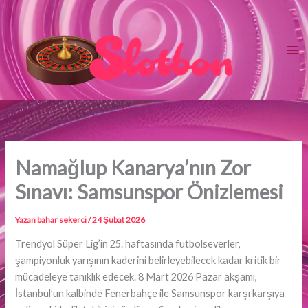
İçeriğe
atla
Namağlup Kanarya’nın Zor
Sınavı: Samsunspor Önizlemesi
Yazan
bahar sekerci
/
24 Şubat 2026
Trendyol Süper Lig’in 25. haftasında futbolseverler,
şampiyonluk yarışının kaderini belirleyebilecek kadar kritik bir
mücadeleye tanıklık edecek. 8 Mart 2026 Pazar akşamı,
İstanbul’un kalbinde Fenerbahçe ile Samsunspor karşı karşıya