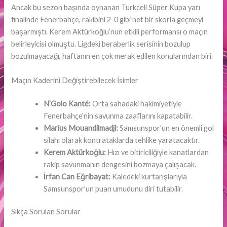
Ancak bu sezon başında oynanan Turkcell Süper Kupa yarı
finalinde Fenerbahçe, rakibini 2-0 gibi net bir skorla geçmeyi
başarmıştı. Kerem Aktürkoğlu’nun etkili performansı o maçın
belirleyicisi olmuştu. Ligdeki beraberlik serisinin bozulup
bozulmayacağı, haftanın en çok merak edilen konularından biri.
Maçın Kaderini Değiştirebilecek İsimler
N’Golo Kanté:
Orta sahadaki hakimiyetiyle
Fenerbahçe’nin savunma zaaflarını kapatabilir.
Marius Mouandilmadji:
Samsunspor’un en önemli gol
silahı olarak kontrataklarda tehlike yaratacaktır.
Kerem Aktürkoğlu:
Hızı ve bitiriciliğiyle kanatlardan
rakip savunmanın dengesini bozmaya çalışacak.
İrfan Can Eğribayat:
Kaledeki kurtarışlarıyla
Samsunspor’un puan umudunu diri tutabilir.
Sıkça Sorulan Sorular