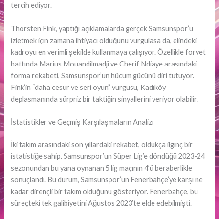
tercih ediyor.
Thorsten Fink, yaptığı açıklamalarda gerçek Samsunspor’u
izletmek için zamana ihtiyacı olduğunu vurgulasa da, elindeki
kadroyu en verimli şekilde kullanmaya çalışıyor. Özellikle forvet
hattında Marius Mouandilmadji ve Cherif Ndiaye arasındaki
forma rekabeti, Samsunspor’un hücum gücünü diri tutuyor.
Fink’in “daha cesur ve seri oyun” vurgusu, Kadıköy
deplasmanında sürpriz bir taktiğin sinyallerini veriyor olabilir.
İstatistikler ve Geçmiş Karşılaşmaların Analizi
İki takım arasındaki son yıllardaki rekabet, oldukça ilginç bir
istatistiğe sahip. Samsunspor’un Süper Lig’e döndüğü 2023-24
sezonundan bu yana oynanan 5 lig maçının 4’ü beraberlikle
sonuçlandı. Bu durum, Samsunspor’un Fenerbahçe’ye karşı ne
kadar dirençli bir takım olduğunu gösteriyor. Fenerbahçe, bu
süreçteki tek galibiyetini Ağustos 2023’te elde edebilmişti.