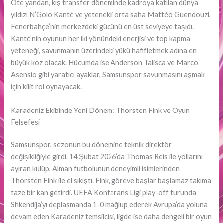
Öte yandan, kış transfer döneminde kadroya katılan dünya
yıldızı N’Golo Kanté ve yetenekli orta saha Mattéo Guendouzi,
Fenerbahçe’nin merkezdeki gücünü en üst seviyeye taşıdı.
Kanté’nin oyunun her iki yönündeki enerjisi ve top kapma
yeteneği, savunmanın üzerindeki yükü hafifletmek adına en
büyük koz olacak. Hücumda ise Anderson Talisca ve Marco
Asensio gibi yaratıcı ayaklar, Samsunspor savunmasını aşmak
için kilit rol oynayacak.
Karadeniz Ekibinde Yeni Dönem: Thorsten Fink ve Oyun
Felsefesi
Samsunspor, sezonun bu dönemine teknik direktör
değişikliğiyle girdi. 14 Şubat 2026’da Thomas Reis ile yollarını
ayıran kulüp, Alman futbolunun deneyimli isimlerinden
Thorsten Fink ile el sıkıştı. Fink, göreve başlar başlamaz takıma
taze bir kan getirdi. UEFA Konferans Ligi play-off turunda
Shkendija’yı deplasmanda 1-0 mağlup ederek Avrupa’da yoluna
devam eden Karadeniz temsilcisi, ligde ise daha dengeli bir oyun