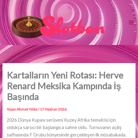
İçeriğe
atla
Kartalların Yeni Rotası: Herve
Renard Meksika Kampında İş
Başında
Yazan
Ahmet Yıldız
/
17 Haziran 2026
2026 Dünya Kupası serüveni Kuzey Afrika temsilcisi için
oldukça sarsıcı bir başlangıca sahne oldu. Turnuvanın açılış
safhasında F Grubu bünyesinde gerçekleşen ilk müsabakada,