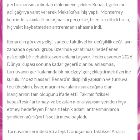
performansın ardından dinlenmeye çekilen Renard, gelen bu
acil çağrıya yanıt vererek Meksika’ya iniş yaptı. Monterrey
kentinde takımla ilk buluşmasını gerçekleştiren tecrübeli hoca,
hiç vakit kaybetmeden antrenman sahasına indi.
Renard’ın göreve gelişi, sadece taktiksel bir değişiklik değil, aynı
zamanda oyuncu grubu üzerinde yaratılması hedeflenen
psikolojik bir rehabilitasyon anlamı taşıyor. Federasyonun 2026
Dünya Kupası sonuna kadar geçerli olan bu anlaşması,
turnuvanın geri kalanında bir mucizeyi gerçekleştirmek üzerine
kurulu. Moez Nassari, Renard’ın disiplinli yapısının ve turnuva
tecrübesinin, İsveç maçının yaralarını saracağına olan
inançlarının tam olduğunu ifade etti. Takımın fiziksel
kapasitesini artırmayı ve bozulan moral yapısını yeniden inşa
etmeyi hedefleyen Fransız teknik adam, antrenmanlarda
şimdiden ağırlığını hissettirmeye başladı.
Turnuva Sürecindeki Stratejik Dönüşümün Taktiksel Analizi