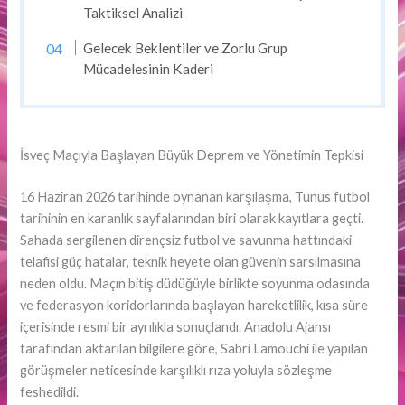
Taktiksel Analizi
Gelecek Beklentiler ve Zorlu Grup
Mücadelesinin Kaderi
İsveç Maçıyla Başlayan Büyük Deprem ve Yönetimin Tepkisi
16 Haziran 2026 tarihinde oynanan karşılaşma, Tunus futbol
tarihinin en karanlık sayfalarından biri olarak kayıtlara geçti.
Sahada sergilenen dirençsiz futbol ve savunma hattındaki
telafisi güç hatalar, teknik heyete olan güvenin sarsılmasına
neden oldu. Maçın bitiş düdüğüyle birlikte soyunma odasında
ve federasyon koridorlarında başlayan hareketlilik, kısa süre
içerisinde resmi bir ayrılıkla sonuçlandı. Anadolu Ajansı
tarafından aktarılan bilgilere göre, Sabri Lamouchi ile yapılan
görüşmeler neticesinde karşılıklı rıza yoluyla sözleşme
feshedildi.