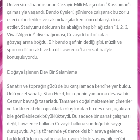
Üniversitesi bandosunun Cezayir Milli Marşı olan “Kassaman”ı
çalmasıyla yaşandı. Bando üyeleri, günlerce çalışarak bu zorlu
eseri ezberlediler ve takımı karşılarken tüm ruhlarıyla icra
ettiler. Stadyumu dolduran kalabalığın hep bir ağızdan “1, 2, 3,
Viva l’Algérie!” diye bağırması, Cezayirli futbolcuları
gözyaşlarına boğdu. Bir bando şefinin dediği gibi, müzik ve
sporun dili ortaktı ve bu dil Lawrence’ta en saf haliyle
konuşuluyordu.
Doğaya İşlenen Dev Bir Selamlama
Sanatın ve toprağın gücü de bu karşılamada kendine yer buldu.
Ünlü yerel sanatçı Stan Herd, bir tepenin yamacına devasa bir
Cezayir bayrağı tasarladı. Tamamen doğal malzemeler, çimenler
ve farklı renkteki topraklarla oluşturulan bu dev eser, uçaktan
bile görülebilecek büyüklükteydi. Bu sadece bir sanat çalışması
değil, Lawrence halkının Cezayir halkına sunduğu bir saygı
duruşuydu. Açılış töreninde yüzlerce kişi bir araya gelerek,
farklı kültürlerin nasıl bu kadar uyum içinde yaşayabileceğini