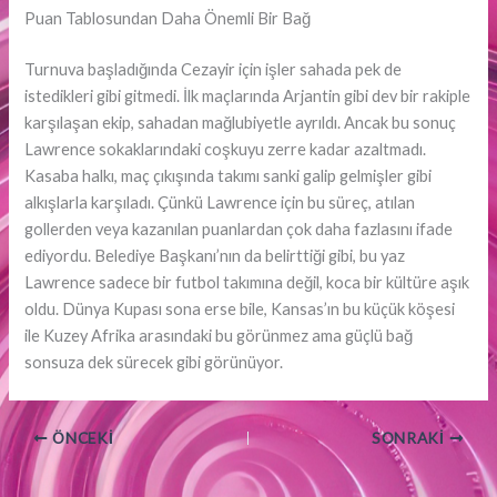
Puan Tablosundan Daha Önemli Bir Bağ
Turnuva başladığında Cezayir için işler sahada pek de
istedikleri gibi gitmedi. İlk maçlarında Arjantin gibi dev bir rakiple
karşılaşan ekip, sahadan mağlubiyetle ayrıldı. Ancak bu sonuç
Lawrence sokaklarındaki coşkuyu zerre kadar azaltmadı.
Kasaba halkı, maç çıkışında takımı sanki galip gelmişler gibi
alkışlarla karşıladı. Çünkü Lawrence için bu süreç, atılan
gollerden veya kazanılan puanlardan çok daha fazlasını ifade
ediyordu. Belediye Başkanı’nın da belirttiği gibi, bu yaz
Lawrence sadece bir futbol takımına değil, koca bir kültüre aşık
oldu. Dünya Kupası sona erse bile, Kansas’ın bu küçük köşesi
ile Kuzey Afrika arasındaki bu görünmez ama güçlü bağ
sonsuza dek sürecek gibi görünüyor.
ÖNCEKI
SONRAKI