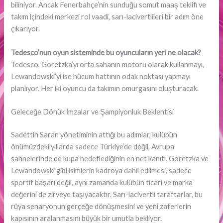
biliniyor. Ancak Fenerbahçe’nin sunduğu somut maaş teklifi ve
takım içindeki merkezi rol vaadi, sarı-lacivertlileri bir adım öne
çıkarıyor.
Tedesco’nun oyun sisteminde bu oyuncuların yeri ne olacak?
Tedesco, Goretzka’yı orta sahanın motoru olarak kullanmayı,
Lewandowski’yi ise hücum hattının odak noktası yapmayı
planlıyor. Her iki oyuncu da takımın omurgasını oluşturacak.
Geleceğe Dönük İmzalar ve Şampiyonluk Beklentisi
Sadettin Saran yönetiminin attığı bu adımlar, kulübün
önümüzdeki yıllarda sadece Türkiye’de değil, Avrupa
sahnelerinde de kupa hedeflediğinin en net kanıtı. Goretzka ve
Lewandowski gibi isimlerin kadroya dahil edilmesi, sadece
sportif başarı değil, aynı zamanda kulübün ticari ve marka
değerini de zirveye taşıyacaktır. Sarı-lacivertli taraftarlar, bu
rüya senaryonun gerçeğe dönüşmesini ve yeni zaferlerin
kapısının aralanmasını büyük bir umutla bekliyor.