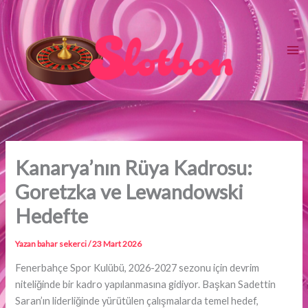
İçeriğe
atla
Kanarya’nın Rüya Kadrosu:
Goretzka ve Lewandowski
Hedefte
Yazan
bahar sekerci
/
23 Mart 2026
Fenerbahçe Spor Kulübü, 2026-2027 sezonu için devrim
niteliğinde bir kadro yapılanmasına gidiyor. Başkan Sadettin
Saran’ın liderliğinde yürütülen çalışmalarda temel hedef,