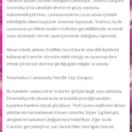
taktiksel açıdan zorunlu olduğunu savunuyor. Tedesco’ya göre,
Goretzka orta sahadaki direnci ve geçiş oyununu
mükemmelleştirirken, Lewandowski ise ceza sahası içindeki
etkinliğiyle takımı başka bir seviyeye taşıyacak. Tedesco, bu iki
oyuncunun profilinin modern futbolun gereklilikleriyle ve kendi
oyun sistemiyle tam bir uyum içerisinde olduğunu raporladı.
Alman teknik adamın özellikle Goretzka ile olan ikili ilişkilerini
kullanarak transfer sürecine dahil olduğu ve oyuncuyu ikna
etmek için bizzat devreye girdiği gelen bilgiler arasında.
Fenerbahçe Camiasında Yeni Bir Güç Dengesi
Bu hamleler sadece birer transfer girişimi değil, aynı zamanda
Fenerbahçe’nin uluslararası arenadaki prestijini yeniden
kazanma hamlesi olarak görülüyor. Yerli oyuncu kalitesini dünya
yıldızlarıyla harmanlamak isteyen yönetim, Süper Lig’deki güç
dengelerini tamamen değiştirmeyi hedefliyor. Eğer bu iki
transfer gerçekleşirse, sarı-lacivertliler hem ligde hem de