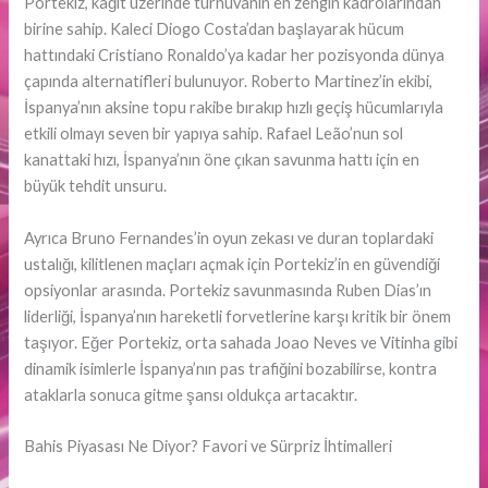
Portekiz, kağıt üzerinde turnuvanın en zengin kadrolarından
birine sahip. Kaleci Diogo Costa’dan başlayarak hücum
hattındaki Cristiano Ronaldo’ya kadar her pozisyonda dünya
çapında alternatifleri bulunuyor. Roberto Martinez’in ekibi,
İspanya’nın aksine topu rakibe bırakıp hızlı geçiş hücumlarıyla
etkili olmayı seven bir yapıya sahip. Rafael Leão’nun sol
kanattaki hızı, İspanya’nın öne çıkan savunma hattı için en
büyük tehdit unsuru.
Ayrıca Bruno Fernandes’in oyun zekası ve duran toplardaki
ustalığı, kilitlenen maçları açmak için Portekiz’in en güvendiği
opsiyonlar arasında. Portekiz savunmasında Ruben Dias’ın
liderliği, İspanya’nın hareketli forvetlerine karşı kritik bir önem
taşıyor. Eğer Portekiz, orta sahada Joao Neves ve Vitinha gibi
dinamik isimlerle İspanya’nın pas trafiğini bozabilirse, kontra
ataklarla sonuca gitme şansı oldukça artacaktır.
Bahis Piyasası Ne Diyor? Favori ve Sürpriz İhtimalleri