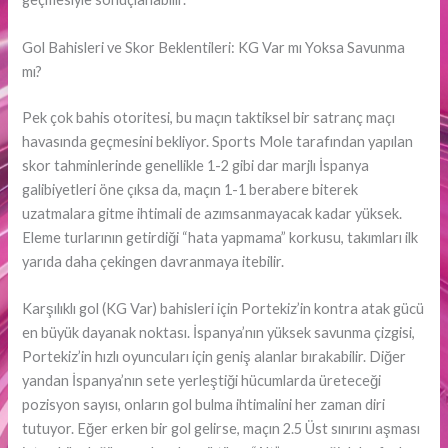
Gol Bahisleri ve Skor Beklentileri: KG Var mı Yoksa Savunma
mı?
Pek çok bahis otoritesi, bu maçın taktiksel bir satranç maçı
havasında geçmesini bekliyor. Sports Mole tarafından yapılan
skor tahminlerinde genellikle 1-2 gibi dar marjlı İspanya
galibiyetleri öne çıksa da, maçın 1-1 berabere biterek
uzatmalara gitme ihtimali de azımsanmayacak kadar yüksek.
Eleme turlarının getirdiği “hata yapmama” korkusu, takımları ilk
yarıda daha çekingen davranmaya itebilir.
Karşılıklı gol (KG Var) bahisleri için Portekiz’in kontra atak gücü
en büyük dayanak noktası. İspanya’nın yüksek savunma çizgisi,
Portekiz’in hızlı oyuncuları için geniş alanlar bırakabilir. Diğer
yandan İspanya’nın sete yerleştiği hücumlarda üreteceği
pozisyon sayısı, onların gol bulma ihtimalini her zaman diri
tutuyor. Eğer erken bir gol gelirse, maçın 2.5 Üst sınırını aşması