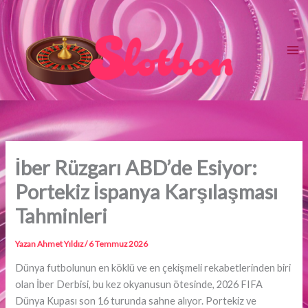
İçeriğe
atla
İber Rüzgarı ABD’de Esiyor:
Portekiz İspanya Karşılaşması
Tahminleri
Yazan
Ahmet Yıldız
/
6 Temmuz 2026
Dünya futbolunun en köklü ve en çekişmeli rekabetlerinden biri
olan İber Derbisi, bu kez okyanusun ötesinde, 2026 FIFA
Dünya Kupası son 16 turunda sahne alıyor. Portekiz ve