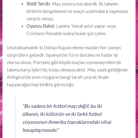
Riskli Tercih:
Maç sonucu beraberlik. İki takımın
birbirini dengelemesi ve maçın uzatmalara taşınması
sürpriz olmaz.
Oyuncu Bahsi:
Lamine Yamal asist yapar veya
Cristiano Ronaldo kaleyi bulan şut çeker.
Unutulmamalıdır ki Dünya Kupası eleme maçları her zaman
sürprizlere gebedir. İspanya’nın form durumu ne kadar iyi
olursa olsun, Portekiz gibi büyük maçları oynamayı bilen bir
takıma karşı işleri hiç kolay olmayacaktır. Maç saati geldiğinde
Arlington’da esen rüzgarın hangi tarafı çeyrek finale
taşıyacağını hep birlikte göreceğiz.
“Bu sadece bir futbol maçı değil; bu iki
ülkenin, iki kültürün ve iki farklı futbol
vizyonunun Amerika topraklarındaki nihai
hesaplaşmasıdır.”