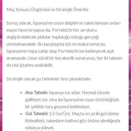
Maç Sonucu Öngörüsü ve Stratejik Öneriler
Sonuç olarak, İspanya’nın oyun disiplini ve takım kimyası onları
maçın favorisi yapsa da, Portekiz’in her an skoru
değiştirebilecek yıldızlar topluluğu olduğu gerçeği
unutulmamalıdır. Bu karşılaşma için en makul senaryo,
İspanya’nın topa sahip olup Portekiz’in ise bekleyerek açık
aramasıdır. Uzun süreli bir beraberlik senaryosu, her iki takımın
da risk iştahını azaltabilir.
Stratejik olarak şu tahminler öne çıkmaktadır:
Ana Tahmin:
İspanya tur atlar. Normal sürede
galibiyet zor olsa da İspanya’nın oyun üstünlüğüyle
bir şekilde turu geçmesi bekleniyor.
Gol Tahmini:
1.5 Gol Üst. Maçta en az iki gol izleme
ihtimalimiz, takımların kalitesi göz önüne alındığında
oldukça yüksek.