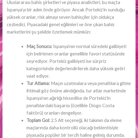
Uluslararası bahis şirketleri ve piyasa analistleri, bu maçta
İspanya’yı bir adım önde görüyor. Ancak Portekiz’in sunduğu
yüksek oranlar, risk almayı seven bahisçiler için oldukça
cezbedici. Piyasadaki genel eğilimleri ve öne çıkan bahis
marketlerini şu şekilde özetlemek mümkün:
Maç Sonucu:
İspanya’nın normal süredeki galibiyeti
için belirlenen oranlar genellikle favori statüsünde
seyrediyor. Portekiz galibiyeti ise sürpriz
kategorisinde değerlendirilerek daha yüksek getiri
vaat ediyor.
Tur Atlama:
Maçın uzatmalara veya penaltılara gitme
ihtimali göz önüne alındığında, tur atlar marketinde
İspanya’nın ağırlığı hissedilse de Portekiz’in
penaltılardaki başarısı (özellikle Diogo Costa
faktörü) oranları dengeliyor.
Toplam Gol:
2.5 Alt seçeneği, iki takımın da eleme
maçlarında daha kontrollü olacağı beklentisiyle
piyasada popüler bir tercih haline gelmiş durumda.