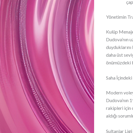
çap
Yönetimin Tr
Kulüp Menajer
Dudova’nın uz
duyduklarını 
daha üst sevi
önümüzdeki be
Saha İçindeki
Modern voley
Dudova’nın 1
rakipleri için
aldığı sorumlu
Sultanlar Lig