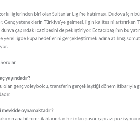
rlu liglerinden biri olan Sultanlar Ligi’ne katılması, Dudova için b
or. Genç yeteneklerin Türkiye’ye gelmesi, ligin kalitesini artırırken 
dünya çapındaki cazibesini de pekiştiriyor. Eczacıbaşı’nın bu yatı
e yerel ligde kupa hedeflerini gerçekleştirmek adına atılmış somut
yor.
 Sorular
aç yaşındadır?
olan genç voleybolcu, transferin gerçekleştiği dönem itibarıyla g
dadır.
i mevkide oynamaktadır?
akımın ana hücum silahlarından biri olan pasör çaprazı pozisyonu