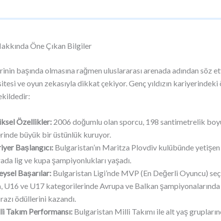
akkında Öne Çıkan Bilgiler
rinin başında olmasına rağmen uluslararası arenada adından söz et
sitesi ve oyun zekasıyla dikkat çekiyor. Genç yıldızın kariyerindeki
ekildedir:
iksel Özellikler:
2006 doğumlu olan sporcu, 198 santimetrelik boyu
rinde büyük bir üstünlük kuruyor.
iyer Başlangıcı:
Bulgaristan’ın Maritza Plovdiv kulübünde yetişe
ada lig ve kupa şampiyonlukları yaşadı.
eysel Başarılar:
Bulgaristan Ligi’nde MVP (En Değerli Oyuncu) seçi
a, U16 ve U17 kategorilerinde Avrupa ve Balkan şampiyonalarında 
razı ödüllerini kazandı.
li Takım Performansı:
Bulgaristan Milli Takımı ile alt yaş grupları