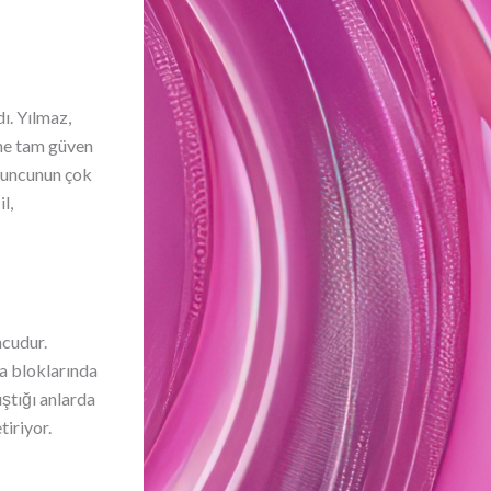
ı. Yılmaz,
ine tam güven
oyuncunun çok
l,
ncudur.
a bloklarında
kıştığı anlarda
tiriyor.