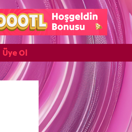
Üye Ol