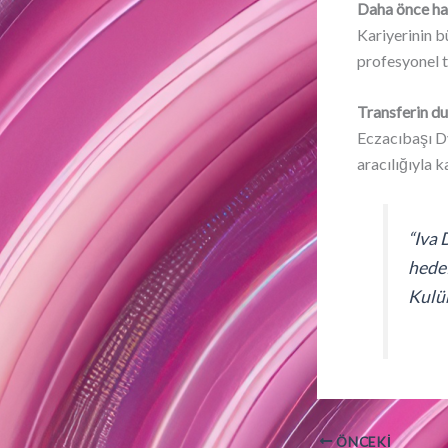
Daha önce ha
Kariyerinin 
profesyonel t
Transferin du
Eczacıbaşı Dy
aracılığıyla
“Iva
hedef
Kulü
ÖNCEKI