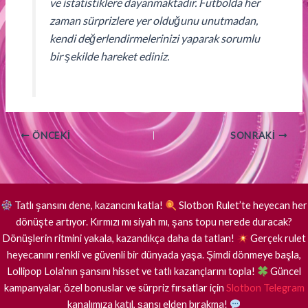
ve istatistiklere dayanmaktadır. Futbolda her
zaman sürprizlere yer olduğunu unutmadan,
kendi değerlendirmelerinizi yaparak sorumlu
bir şekilde hareket ediniz.
ÖNCEKI
SONRAKI
Tatlı şansını dene, kazancını katla!
Slotbon Rulet’te heyecan her
dönüşte artıyor. Kırmızı mı siyah mı, şans topu nerede duracak?
Dönüşlerin ritmini yakala, kazandıkça daha da tatlan!
Gerçek rulet
heyecanını renkli ve güvenli bir dünyada yaşa. Şimdi dönmeye başla,
Lollipop Lola’nın şansını hisset ve tatlı kazançlarını topla!
Güncel
kampanyalar, özel bonuslar ve sürpriz fırsatlar için
Slotbon Telegram
kanalımıza katıl, şansı elden bırakma!