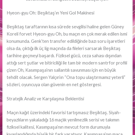
Hyeon-gyu Oh: Beşiktaş’ın Yeni Gol Makinesi
Beşiktaş taraftarının kısa sürede sevgilisi haline gelen Güney
Koreli forvet Hyeon-gyu Oh, bu maçın en çok merak edilen ismi
konumunda. Genk’ten transfer edildiğinde bazı soru işaretleri
olsa da, çıktığı ilk üç lig maçında da fileleri sarsarak Beşiktaş
tarihine geçmeyi başardı. Fiziksel gücü, ceza sahası dışından
attığı sert şutlar ve bitiriciliği ile tam bir modern santrfor profili
çizen Oh, Kasımpaşa’nın sallantılı savunması için en büyük
tehdit olacak. Sergen Yalçın’ın “Ona topu ulaştırmamız yeterli”
sözleri, oyuncuya olan güvenin en net göstergesi.
Stratejik Analiz ve Karşılaşma Beklentisi
Maçın kağıt üzerindeki favorisi tartışmasız Beşiktaş. Siyah-
beyazlıların yakaladığı 16 maçlık yenilmezlik serisi ve takımın
fiziksel kalitesi, Kasımpaşa’nın mevcut form durumuyla
kıyaslandığında büyük bir fark yaratıyor. Kasımpaşa’nın maça