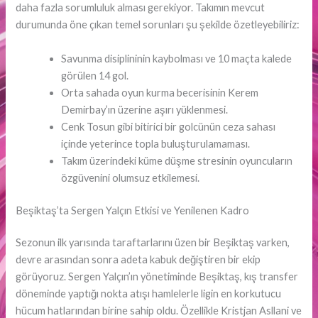
daha fazla sorumluluk alması gerekiyor. Takımın mevcut
durumunda öne çıkan temel sorunları şu şekilde özetleyebiliriz:
Savunma disiplininin kaybolması ve 10 maçta kalede
görülen 14 gol.
Orta sahada oyun kurma becerisinin Kerem
Demirbay’ın üzerine aşırı yüklenmesi.
Cenk Tosun gibi bitirici bir golcünün ceza sahası
içinde yeterince topla buluşturulamaması.
Takım üzerindeki küme düşme stresinin oyuncuların
özgüvenini olumsuz etkilemesi.
Beşiktaş’ta Sergen Yalçın Etkisi ve Yenilenen Kadro
Sezonun ilk yarısında taraftarlarını üzen bir Beşiktaş varken,
devre arasından sonra adeta kabuk değiştiren bir ekip
görüyoruz. Sergen Yalçın’ın yönetiminde Beşiktaş, kış transfer
döneminde yaptığı nokta atışı hamlelerle ligin en korkutucu
hücum hatlarından birine sahip oldu. Özellikle Kristjan Asllani ve