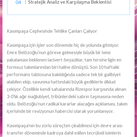
Stratejik Analiz ve Karşılaşma Beklentisi
Kasımpaşa Cephesinde Tehlike Çanları Çalıyor
Kasımpaşa için işler son dönemde hiç de yolunda gitmiyor.
Emre Belözoğlu’nun göreve gelmesiyle büyük bir ivme
yakalaması beklenen lacivert-beyazlılar, tam tersine ligin en
formsuz takımlarından biri haline dönüştü. Son 10 haftalık
performans tablosuna bakıldığında sadece tek bir galibiyet
alabilen ekip, savunma hattındaki büyük gediklerle dikkat
çekiyor. Özellikle kendi sahalarında Rizespor karşısında alınan
3-0’lık ağır mağlubiyet, tribünlerdeki sabrın taşmasına neden
oldu. Belözoğlu’nun radikal kararlar alacağını açıklaması, takım
içerisinde bir revizyonun habercisi olarak yorumlanıyor.
Kasımpaşa’nın bu zorlu süreçten çıkabilmesi için devre arası
transfer döneminde kadroya dahil edilen tecrübeli isimlerin