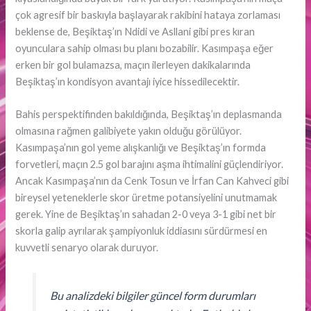
çok agresif bir baskıyla başlayarak rakibini hataya zorlaması
beklense de, Beşiktaş’ın Ndidi ve Asllani gibi pres kıran
oyunculara sahip olması bu planı bozabilir. Kasımpaşa eğer
erken bir gol bulamazsa, maçın ilerleyen dakikalarında
Beşiktaş’ın kondisyon avantajı iyice hissedilecektir.
Bahis perspektifinden bakıldığında, Beşiktaş’ın deplasmanda
olmasına rağmen galibiyete yakın olduğu görülüyor.
Kasımpaşa’nın gol yeme alışkanlığı ve Beşiktaş’ın formda
forvetleri, maçın 2.5 gol barajını aşma ihtimalini güçlendiriyor.
Ancak Kasımpaşa’nın da Cenk Tosun ve İrfan Can Kahveci gibi
bireysel yeteneklerle skor üretme potansiyelini unutmamak
gerek. Yine de Beşiktaş’ın sahadan 2-0 veya 3-1 gibi net bir
skorla galip ayrılarak şampiyonluk iddiasını sürdürmesi en
kuvvetli senaryo olarak duruyor.
Bu analizdeki bilgiler güncel form durumları