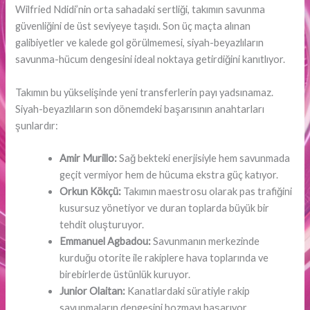
Wilfried Ndidi’nin orta sahadaki sertliği, takımın savunma
güvenliğini de üst seviyeye taşıdı. Son üç maçta alınan
galibiyetler ve kalede gol görülmemesi, siyah-beyazlıların
savunma-hücum dengesini ideal noktaya getirdiğini kanıtlıyor.
Takımın bu yükselişinde yeni transferlerin payı yadsınamaz.
Siyah-beyazlıların son dönemdeki başarısının anahtarları
şunlardır:
Amir Murillo:
Sağ bekteki enerjisiyle hem savunmada
geçit vermiyor hem de hücuma ekstra güç katıyor.
Orkun Kökçü:
Takımın maestrosu olarak pas trafiğini
kusursuz yönetiyor ve duran toplarda büyük bir
tehdit oluşturuyor.
Emmanuel Agbadou:
Savunmanın merkezinde
kurduğu otorite ile rakiplere hava toplarında ve
birebirlerde üstünlük kuruyor.
Junior Olaitan:
Kanatlardaki süratiyle rakip
savunmaların dengesini bozmayı başarıyor.