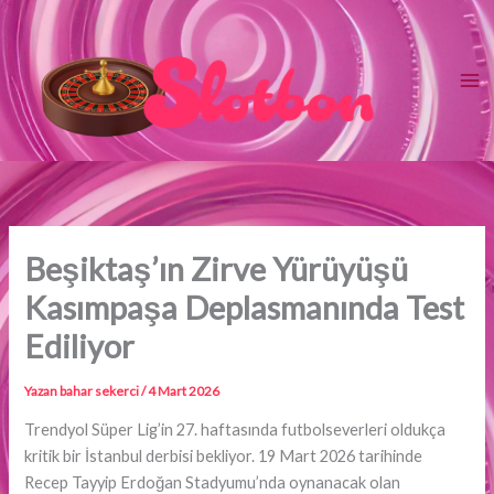
İçeriğe
atla
Beşiktaş’ın Zirve Yürüyüşü
Kasımpaşa Deplasmanında Test
Ediliyor
Yazan
bahar sekerci
/
4 Mart 2026
Trendyol Süper Lig’in 27. haftasında futbolseverleri oldukça
kritik bir İstanbul derbisi bekliyor. 19 Mart 2026 tarihinde
Recep Tayyip Erdoğan Stadyumu’nda oynanacak olan