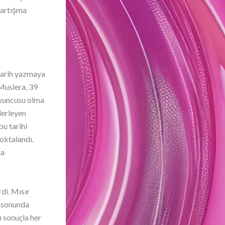
tartışma
 tarih yazmaya
Muslera, 39
oyuncusu olma
lerleyen
u tarihi
noktalandı.
da
di. Mısır
n sonunda
u sonuçla her