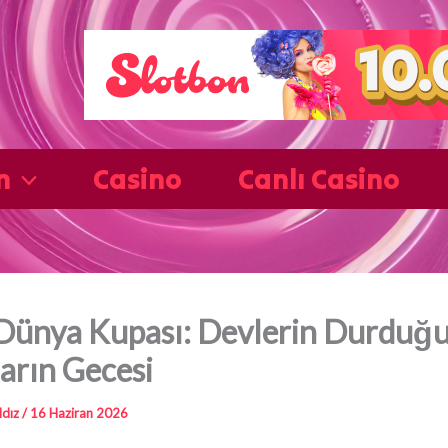
n
Casino
Canlı Casino
Dünya Kupası: Devlerin Durduğ
arın Gecesi
ldız
/
16 Haziran 2026