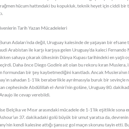
rağmen hücum hattındaki bu kopukluk, teknik heyet için ciddi bir 
ı.
ivenlerin Tarih Yazan Mücadeleleri
Burun Adaları’nda değil, Uruguay kalesinde de yaşayan bir efsane
uudi Arabistan ile karşı karşıya gelen Uruguay’da kaleci Fernando 
kken sahaya çıkarak ülkesinin Dünya Kupası tarihindeki en yaşlı 
geçirdi. Daha önce Diego Godin’e ait olan bu rekoru kıran Muslera, i
 formundan bir şey kaybetmediğini kanıtladı. Ancak Muslera’nın b
ay’ın sahadan 1-1’lik beraberlikle ayrılmasıyla buruk bir sevinçle 
an cephesinde Abdülillah el-Amiri’nin golüne, Uruguay 80. dakika
raujo ile cevap verebildi.
se Belçika ve Mısır arasındaki mücadele de 1-1’lik eşitlikle sona er
shour’un 37. dakikadaki golü büyük bir umut yaratsa da, devreni
nin kendi kalesine attığı şanssız gol maçın skorunu tayin etti. B