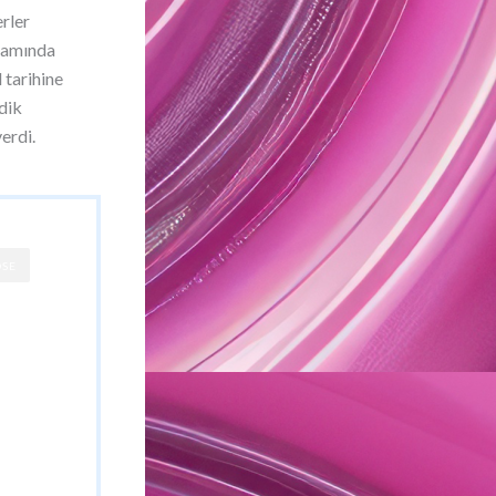
rler
amamında
 tarihine
dik
erdi.
OSE