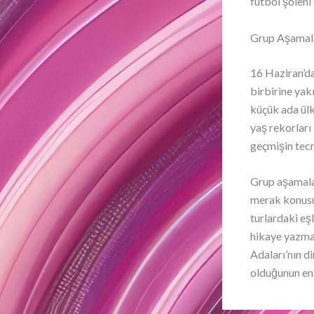
futbol şöleni
Grup Aşamal
16 Haziran’da
birbirine yak
küçük ada ülk
yaş rekorları
geçmişin tecr
Grup aşamalar
merak konusu.
turlardaki eş
hikaye yazma
Adaları’nın d
olduğunun en 