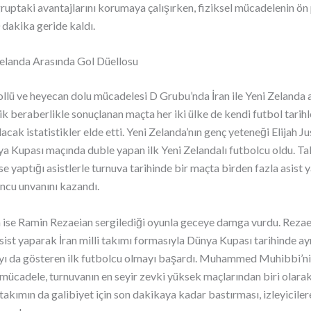
gruptaki avantajlarını korumaya çalışırken, fiziksel mücadelenin ön
 dakika geride kaldı.
Zelanda Arasında Gol Düellosu
llü ve heyecan dolu mücadelesi D Grubu’nda İran ile Yeni Zelanda 
ik beraberlikle sonuçlanan maçta her iki ülke de kendi futbol tarihl
lacak istatistikler elde etti. Yeni Zelanda’nın genç yeteneği Elijah Just
ya Kupası maçında duble yapan ilk Yeni Zelandalı futbolcu oldu. T
e yaptığı asistlerle turnuva tarihinde bir maçta birden fazla asist y
ncu unvanını kazandı.
a ise Ramin Rezaeian sergilediği oyunla geceye damga vurdu. Rezae
sist yaparak İran milli takımı formasıyla Dünya Kupası tarihinde ay
ıyı da gösteren ilk futbolcu olmayı başardı. Muhammed Muhibbi’ni
 mücadele, turnuvanın en seyir zevki yüksek maçlarından biri olarak
 takımın da galibiyet için son dakikaya kadar bastırması, izleyicile