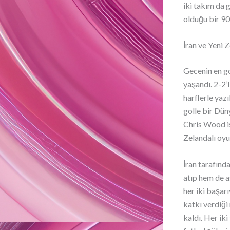
iki takım da 
olduğu bir 90
İran ve Yeni 
Gecenin en go
yaşandı. 2-2’l
harflerle yazı
golle bir Dün
Chris Wood is
Zelandalı oyu
İran tarafınd
atıp hem de a
her iki başar
katkı verdiği
kaldı. Her iki