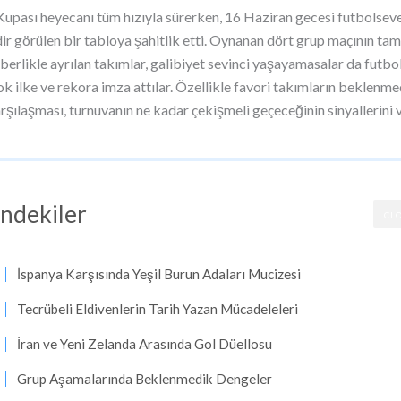
pası heyecanı tüm hızıyla sürerken, 16 Haziran gecesi futbolseve
ir görülen bir tabloya şahitlik etti. Oynanan dört grup maçının t
erlikle ayrılan takımlar, galibiyet sevinci yaşayamasalar da futbol
k ilke ve rekora imza attılar. Özellikle favori takımların beklenme
arşılaşması, turnuvanın ne kadar çekişmeli geçeceğinin sinyallerini v
indekiler
CL
İspanya Karşısında Yeşil Burun Adaları Mucizesi
Tecrübeli Eldivenlerin Tarih Yazan Mücadeleleri
İran ve Yeni Zelanda Arasında Gol Düellosu
Grup Aşamalarında Beklenmedik Dengeler